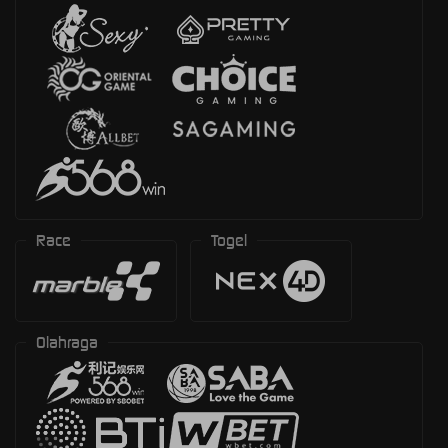
Race
Togel
Olahraga