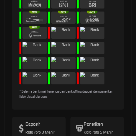
* Selama bank maintenance dan bank offline deposit dan penarikan
tidak dapat diproses
Deposit
Penarikan
Rata-rata 3 Menit
Rata-rata 5 Menit