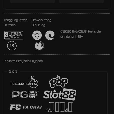
Tanggung Jawab
Browser Yang
Bermain
Didukung
©2026 RAJAZEUS. Hak cipta
dilindungi | 18+
Platform Penyedia Layanan
Slots