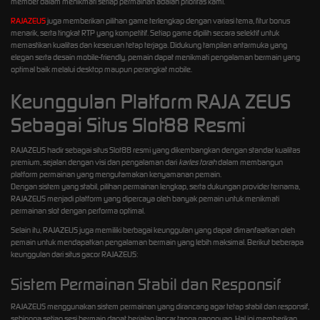
member dalam menikmati setiap permainan adalah prioritas kami.
RAJAZEUS
juga memberikan pilihan game terlengkap dengan variasi tema, fitur bonus
menarik, serta tingkat RTP yang kompetitif. Setiap game dipilih secara selektif untuk
memastikan kualitas dan keseruan tetap terjaga. Didukung tampilan antarmuka yang
elegan serta desain mobile-friendly, pemain dapat menikmati pengalaman bermain yang
optimal baik melalui desktop maupun perangkat mobile.
Keunggulan Platform RAJA ZEUS
Sebagai Situs Slot88 Resmi
RAJAZEUS hadir sebagai situs Slot88 resmi yang dikembangkan dengan standar kualitas
premium, sejalan dengan visi dan pengalaman dari
karles torah
dalam membangun
platform permainan yang mengutamakan kenyamanan pemain.
Dengan sistem yang stabil, pilihan permainan lengkap, serta dukungan provider ternama,
RAJAZEUS menjadi platform yang dipercaya oleh banyak pemain untuk menikmati
permainan slot dengan performa optimal.
Selain itu, RAJAZEUS juga memiliki berbagai keunggulan yang dapat dimanfaatkan oleh
pemain untuk mendapatkan pengalaman bermain yang lebih maksimal. Berikut beberapa
keunggulan dari situs gacor RAJAZEUS:
Sistem Permainan Stabil dan Responsif
RAJAZEUS menggunakan sistem permainan yang dirancang agar tetap stabil dan responsif,
sehingga setiap sesi bermain dapat berjalan lancar tanpa gangguan. Hal ini memberikan