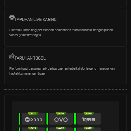
TARUHAN LIVE KASINO
Platform Pilihan bagi perusahaan-perusahaan terbaik di dunia, dengan pilihan
variasi game terbanyak
TARUHAN TOGEL
Platform togel yang menarik dari perusahan terbaik di dunia yang menawarkan
hadiah kemenangan besar