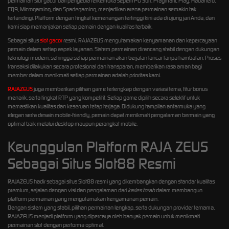
permainan slot gacor dari penyedia terkemuka seperti PG Soft, Pragmatic Play, Habanero,
CQ9, Microgaming, dan Spadegaming, menjadikan arena permainan semakin tak
tertandingi. Platform dengan tingkat kemenangan tertinggi kini ada di ujung jari Anda, dan
kami siap memanjakan setiap pemain dengan kualitas terbaik.
Sebagai situs
slot gacor
resmi, RAJAZEUS mengutamakan kenyamanan dan kepercayaan
pemain dalam setiap aspek layanan. Sistem permainan dirancang stabil dengan dukungan
teknologi modern, sehingga setiap permainan akan berjalan lancar tanpa hambatan. Proses
transaksi dilakukan secara profesional dan transparan, memberikan rasa aman bagi
member dalam menikmati setiap permainan adalah prioritas kami.
RAJAZEUS
juga memberikan pilihan game terlengkap dengan variasi tema, fitur bonus
menarik, serta tingkat RTP yang kompetitif. Setiap game dipilih secara selektif untuk
memastikan kualitas dan keseruan tetap terjaga. Didukung tampilan antarmuka yang
elegan serta desain mobile-friendly, pemain dapat menikmati pengalaman bermain yang
optimal baik melalui desktop maupun perangkat mobile.
Keunggulan Platform RAJA ZEUS
Sebagai Situs Slot88 Resmi
RAJAZEUS hadir sebagai situs Slot88 resmi yang dikembangkan dengan standar kualitas
premium, sejalan dengan visi dan pengalaman dari
karles torah
dalam membangun
platform permainan yang mengutamakan kenyamanan pemain.
Dengan sistem yang stabil, pilihan permainan lengkap, serta dukungan provider ternama,
RAJAZEUS menjadi platform yang dipercaya oleh banyak pemain untuk menikmati
permainan slot dengan performa optimal.