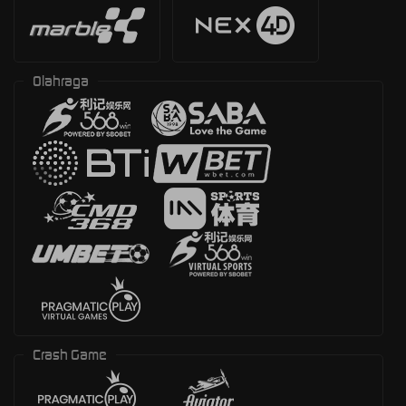
Olahraga
Crash Game