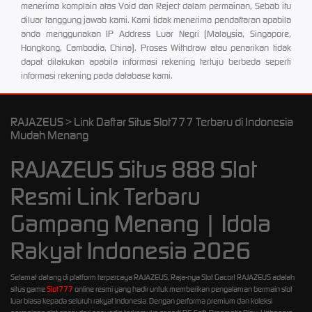
menerima komplain atas Void dan Reject dalam permainan, Sebab itu
diluar tanggung jawab kami.
Kami tidak menerima pendaftaran apabila
anda menggunakan IP Address Luar Negri (Malaysia, Singapore,
Hongkong, Cambodia, China).
Proses Withdraw atau penarikan tidak
dapat dilakukan apabila informasi rekening tertuju berbeda seperti
informasi rekening pada database kami.
RAJAZEUS > Link Daftar Situs Slot777 Terbaru di Indonesia
Mudah Menang
RAJAZEUS Situs 888 Slot
Resmi Link Terbaru
Gampang Menang | Idola
Rakyat Indonesia 2026
Selamat datang di platform terpercaya RAJAZEUS, Raja-nya Slot Gacor! RAJAZEUS adalah
situs game
Slot777
online resmi yang hadir untuk memberikan pengalaman bermain slot
luar biasa kepada seluruh rakyat Indonesia. Dengan performa premium dan koleksi