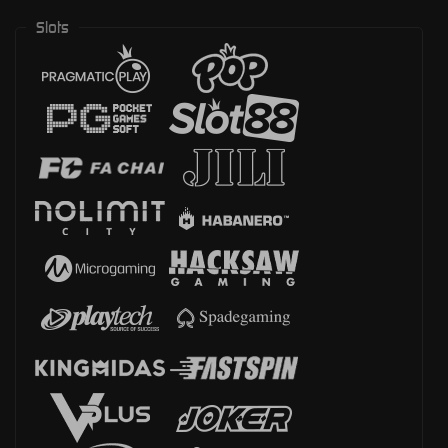
Slots