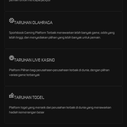
pemain untuk mencapai jackpot
TARUHAN OLAHRAGA
Sportsbook Gaming Platform Terbaik menawarkan lebih banyak game, odds yang
lebih tinggi, dan menyediakan pilihan yang lebih banyak untuk pemain.
TARUHAN LIVE KASINO
Platform Pilihan bagi perusahaan-perusahaan terbaik di dunia, dengan pilihan
variasi game terbanyak
TARUHAN TOGEL
Platform togel yang menarik dari perusahan terbaik di dunia yang menawarkan
hadiah kemenangan besar