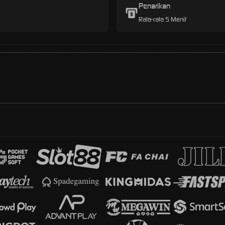
Penarikan
Rata-rata 5 Menit