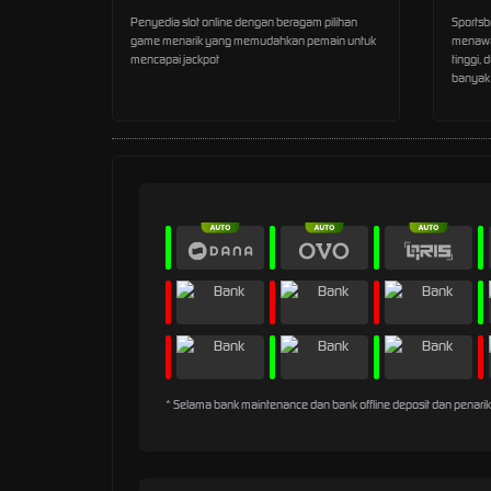
Penyedia slot online dengan beragam pilihan
Sportsb
game menarik yang memudahkan pemain untuk
menawar
mencapai jackpot
tinggi,
banyak 
* Selama bank maintenance dan bank offline deposit dan penarik