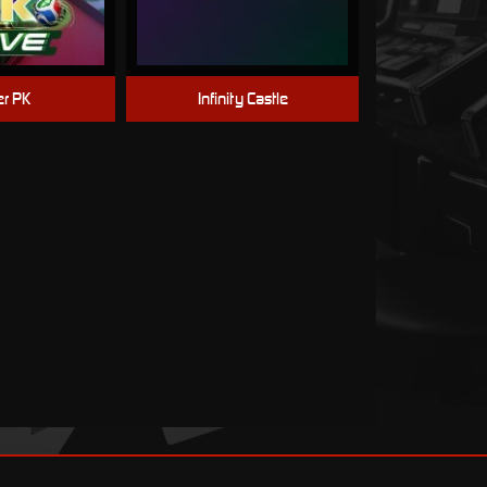
r PK
Infinity Castle