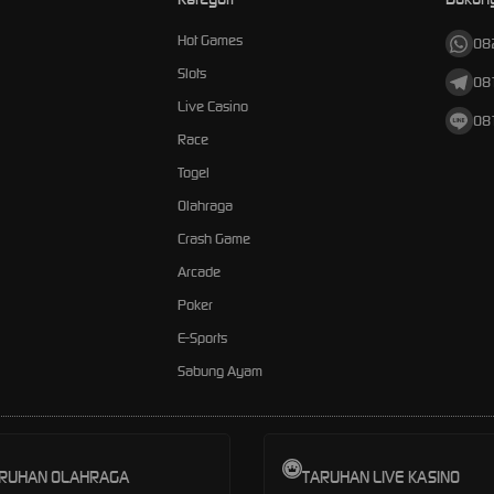
Hot Games
08
Slots
08
Live Casino
08
Race
Togel
Olahraga
Crash Game
Arcade
Poker
E-Sports
Sabung Ayam
RUHAN OLAHRAGA
TARUHAN LIVE KASINO