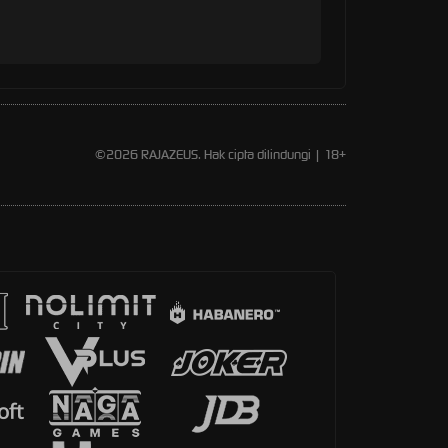
©2026 RAJAZEUS. Hak cipta dilindungi | 18+