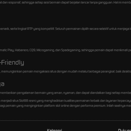
dan responsif, sehingga setiap sesi bermain dapat berjalan lancar tanpa gangguan. Hal ini me
enarik, serta tingkat RTP yang kompetitif. Seluruh permainan dipilih secara selektif untuk menjaga
gmatic Play, Habanero, CQ9, Microgaming, dan Spadegaming, sehingga pemain dapat menikmati per
Friendly
y, memungkinkan pemain mengakses situs dengan mudah melalui berbagai perangkat, baik desk
ya
n memberikan pengalaman bermain yang aman, nyaman, dan dapat diandalkan bagi setiap membe
jadi situs Slot88 resmi yang menghadirkan kualitas permainan terbaik dan layanan terpercaya. D
agi pemain yang menginginkan platform slot online dengan performa premium. Inilah saatnya m
Kategori
Dukun