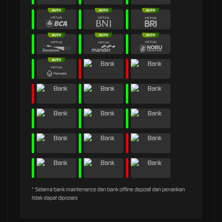
* Selama bank maintenance dan bank offline deposit dan penarikan
tidak dapat diproses