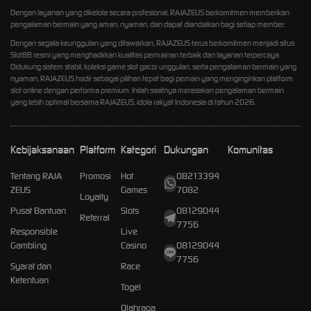
Dengan layanan yang dikelola secara profesional, RAJAZEUS berkomitmen memberikan
pengalaman bermain yang aman, nyaman, dan dapat diandalkan bagi setiap member.
Dengan segala keunggulan yang ditawarkan, RAJAZEUS terus berkomitmen menjadi situs
Slot88 resmi yang menghadirkan kualitas permainan terbaik dan layanan terpercaya.
Didukung sistem stabil, koleksi game slot gacor unggulan, serta pengalaman bermain yang
nyaman, RAJAZEUS hadir sebagai pilihan tepat bagi pemain yang menginginkan platform
slot online dengan performa premium. Inilah saatnya merasakan pengalaman bermain
yang lebih optimal bersama RAJAZEUS, idola rakyat Indonesia di tahun 2026.
Kebijaksanaan
Platform
Kategori
Dukungan
Komunitas
Tentang RAJA
Promosi
Hot
08213394
ZEUS
Games
7082
Loyalty
Pusat Bantuan
Slots
08129044
Referral
7756
Responsible
Live
Gambling
Casino
08129044
7756
Syarat dan
Race
Ketentuan
Togel
Olahraga