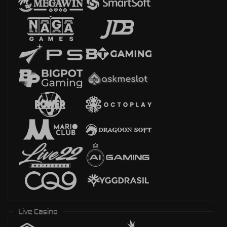
Live Casino