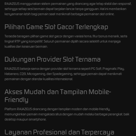
RAJAZEUS menggunakan sistem permainan yang dirancang agar tetap stabil dan responsif,
sehingga setiap sesi bermain dapat berjalan lancar tanpa gangguan. Hal ini memberikan
kenyamanan lebih bagi pemain saat menikmati berbagai permainan slot online.
Pilihan Game Slot Gacor Terlengkap
Tersedia beragam pilihan game slot gacor dengan variasi tema, fitur bonus menarik, serta
tingkat RTP yang kompetitif. Seluruh permainan dipilih secara selektif untuk menjaga
kualitas dan keseruan bermain.
Dukungan Provider Slot Ternama
RAJAZEUS bekerja sama dengan provider slot ternama seperti PG Soft, Pragmatic Play,
Habanero, CQ9, Microgaming, dan Spadegaming, sehingga pemain dapat menikmati
permainan dengan standar kualitas internasional.
Akses Mudah dan Tampilan Mobile-
Friendly
Platform RAJAZEUS dirancang dengan tampilan modern dan mobile-friendly,
memungkinkan pemain mengakses situs dengan mudah melalui berbagai perangkat, baik
desktop maupun smartphone.
Layanan Profesional dan Terpercaya