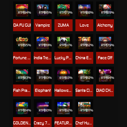
RTP
94%
RTP
85%
RTP
79%
RTP
88%
RTP
89%
DA FU GUI
Vampire
ZUMA
Love
Alchemy
RTP
95%
RTP
89%
RTP
91%
RTP
82%
RTP
79%
Fortune Bull
India Treasure
Lucky Panda
China Empress
Face Off
RTP
83%
RTP
83%
RTP
93%
RTP
82%
RTP
94%
Fish Prawn Crab
Elephant
Halloween
Santa Claus
DIAO CHAN FA DA CAI
RTP
84%
RTP
93%
RTP
92%
RTP
81%
GOLDEN JADE
Crazy 777
FEATURE BUY・CHRISTMAS EXPRESS
Chef Husky