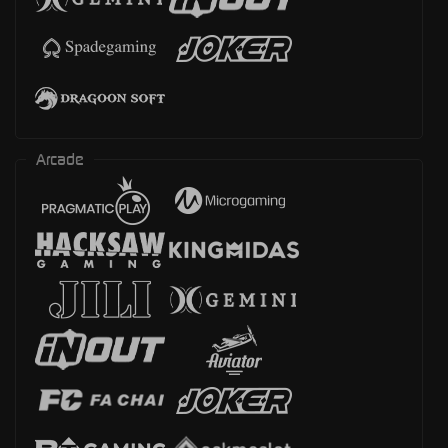
Arcade