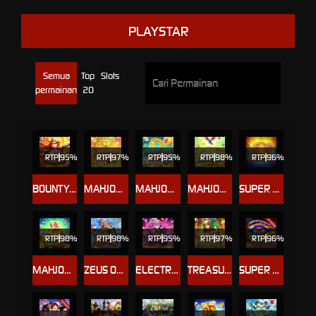
PLAYSTAR
Semua
Top
Slots
permainan
20
RTP
95%
RTP
97%
RTP
95%
RTP
98%
RTP
96%
BOUNTY EXPRESS
MAHJONG WAYS 3+
MAHJONG WAYS 3
MAHJONG：ORIGIN
SUPER GEMS 2
RTP
98%
RTP
98%
RTP
95%
RTP
97%
RTP
96%
MAHJONG: ORIGIN 2
ZEUS OF OLYMPUS
ELECTRIC ZEUS
TREASURES OF AZTEC Z
SUPER AWESOME