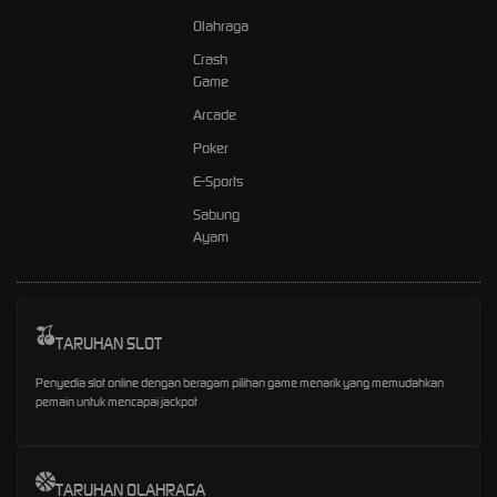
Olahraga
Crash
Game
Arcade
Poker
E-Sports
Sabung
Ayam
TARUHAN SLOT
Penyedia slot online dengan beragam pilihan game menarik yang memudahkan
pemain untuk mencapai jackpot
TARUHAN OLAHRAGA