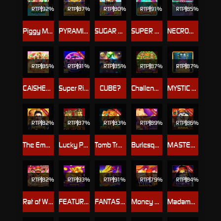
RTP
92%
RTP
87%
RTP
80%
RTP
91%
RTP
85%
Piggy Master
PYRAMID OF FLAMES
SUGAR BOOM
SUPER LUCKY
NECROMANCER SHA
RTP
85%
RTP
91%
RTP
85%
RTP
87%
RTP
87%
CAISHEN-LUCKY SPREAD
Super Rich
CUBE?
Challenge・Mayan Calendar
MYSTIC LEGEND 2
RTP
82%
RTP
87%
RTP
83%
RTP
89%
RTP
86%
The Empire
Lucky Poker 2
Tomb Treasure
Burlesque 2
MASTER HAHA
RTP
82%
RTP
93%
RTP
91%
RTP
79%
RTP
84%
Rat of Wealth
FEATURE BUY - Golden Pig
FANTASY - SOUTHEAST ASIA
Money Meow
Madame Caroline