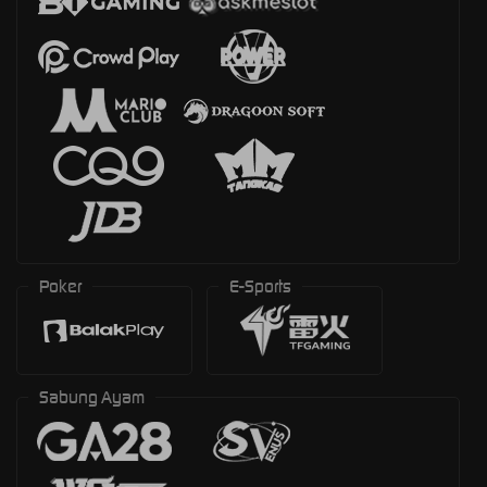
Poker
E-Sports
Sabung Ayam