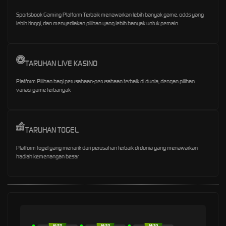
Sportsbook Gaming Platform Terbaik menawarkan lebih banyak game, odds yang
lebih tinggi, dan menyediakan pilihan yang lebih banyak untuk pemain.
TARUHAN LIVE KASINO
Platform Pilihan bagi perusahaan-perusahaan terbaik di dunia, dengan pilihan
variasi game terbanyak
TARUHAN TOGEL
Platform togel yang menarik dari perusahan terbaik di dunia yang menawarkan
hadiah kemenangan besar