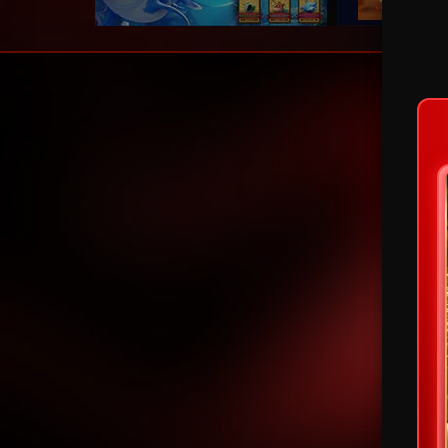
Scatter
amx88****2
IDR
2,173,000.00
Sweet Bonanza Xmas
b***l
IDR
1,870,500.00
Gates of Olympus 1000
akomu****7
IDR
1,831,160.00
Gates of Olympus Super
Scatter
b***l
IDR
1,750,000.00
Gates of Olympus 1000
b***l
IDR
1,715,700.00
Gates of Olympus 1000
b***l
IDR
1,567,500.00