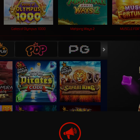
Gates of Olympus 1000
Mahjong Ways 2
MUSCLE FOR