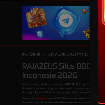
Gates of Olympus 1000
nenek****y
IDR
1,474,000.00
Gates of Olympus 1000
RAJAZEUS > Link Daftar Situs Slot777 Terbaru di
RAJAZEUS Situs 888 Slo
Indonesia 2026
Selamat datang di platform terpercaya RAJAZEUS, Raja-nya Slot Gacor! RAJ
dan koleksi permainan slot gacor dari penyedia terkemuka seperti PG Soft, 
di ujung jari Anda, dan kami siap memanjakan setiap pemain dengan kualitas t
Sebagai situs
slot gacor
resmi, RAJAZEUS mengutamakan kenyamanan dan keper
tanpa hambatan. Proses transaksi dilakukan secara profesional dan transpa