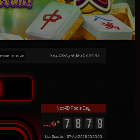
Sab, 08-Agt-2026 03.44.47
 yang mungkin ditimbulkan.
Pemeliharaan Terjadwal: MarbleX pada 31-Jul-2026 dari 00.00.0
Nex4D Pools Day
Live Draw Jum, 07-Agt-2026 00.00.00