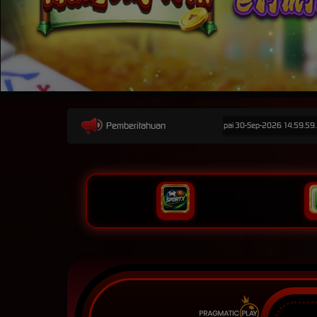
Pemberitahuan
 PP Virtual Sports pada 30-Jun-2026 dari 14.59.59 sampai 30-Sep-2026 14.59.59. Selama waktu 